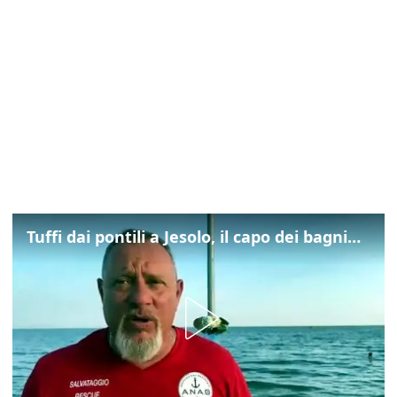
Tuffi dai pontili a Jesolo, il capo dei bagnini: "L'impegno di tutti per evitare altre tragedie"