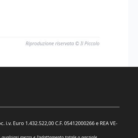
Riproduzione riservata © Il Piccolo
c. i.v. Euro 1.432.522,00 C.F. 05412000266 e REA VE-
n qualsiasi mezzo e l'adattamento totale o parziale.