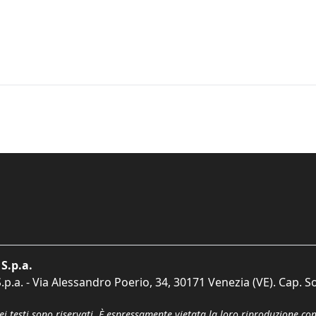
S.p.a.
p.a. - Via Alessandro Poerio, 34, 30171 Venezia (VE). Cap. So
dei testi sono riservati. È espressamente vietata la loro riproduzione co