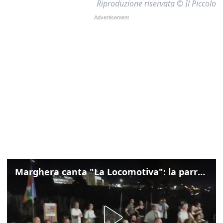
Riproduzione riservata © Il Piccolo
Marghera canta "La Locomotiva": la parrocchia della Cita ricorda Guccini