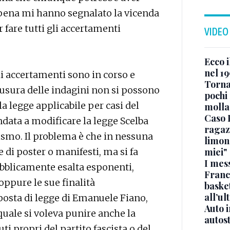
ppena mi hanno segnalato la vicenda
r fare tutti gli accertamenti
VIDEO
Ecco i
nel 19
i accertamenti sono in corso e
Torna
usura delle indagini non si possono
pochi 
la legge applicabile per casi del
molla
Caso 
ndata a modificare la legge Scelba
ragaz
cismo. Il problema è che in nessuna
limona
di poster o manifesti, ma si fa
miei"
I mes
ubblicamente esalta esponenti,
Franc
 oppure le sue finalità
basket
all’ul
posta di legge di Emanuele Fiano,
Auto 
 quale si voleva punire anche la
autos
i propri del partito fascista o del