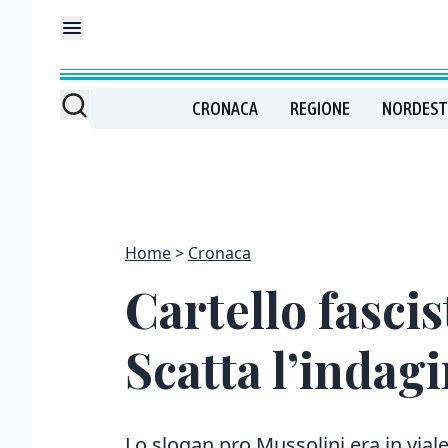
CRONACA
REGIONE
NORDEST
Home
Cronaca
Cartello fasci
Scatta l’indag
Lo slogan pro Mussolini era in vial