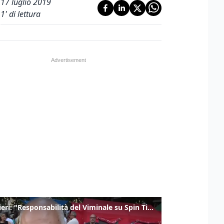
17 luglio 2019
1
' di lettura
Gualtieri: "Responsabilità del Viminale su Spin Time? La posizione dei partiti è nota"