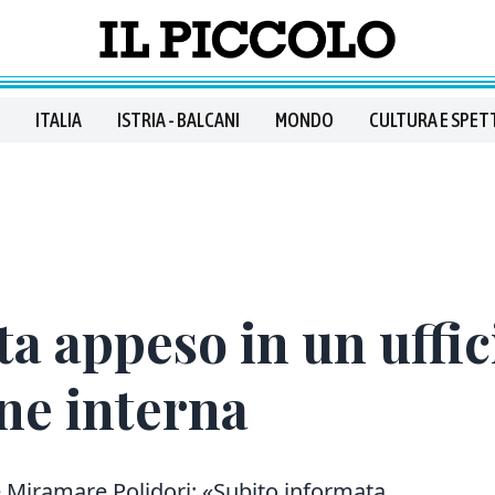
ITALIA
ISTRIA - BALCANI
MONDO
CULTURA E SPET
sta appeso in un uff
ine interna
e Miramare Polidori: «Subito informata