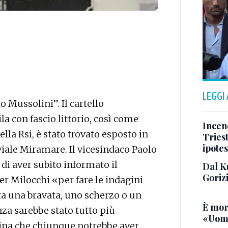
LEGGI
o Mussolini”. Il cartello
a con fascio littorio, così come
Incend
ella Rsi, è stato trovato esposto in
Triest
ipotes
viale Miramare. Il vicesindaco Paolo
 di aver subito informato il
Dal K
Goriz
er Milocchi «per fare le indagini
ta una bravata, uno scherzo o un
È mor
anza sarebbe stato tutto più
«Uomo
lina che chiunque potrebbe aver