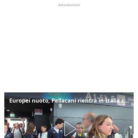
Europei nuoto, Pellacani rientra in Italia con gli azzurri dei tuffi