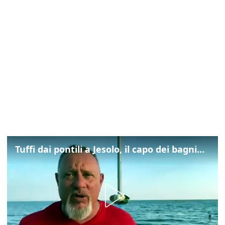
Tuffi dai pontili a Jesolo, il capo dei bagnini: "L'impegno di tutti per evitare altre tragedie"