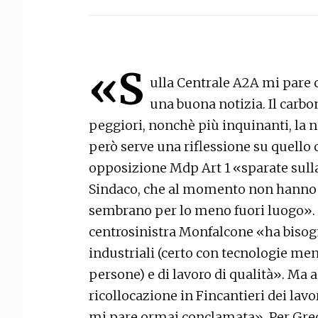
«S
ulla Centrale A2A mi pare 
una buona notizia. Il carbon
peggiori, nonchè più inquinanti, la n
però serve una riflessione su quello c
opposizione Mdp Art 1 «sparate sull
Sindaco, che al momento non hanno ne
sembrano per lo meno fuori luogo». 
centrosinistra Monfalcone «ha bisog
industriali (certo con tecnologie men
persone) e di lavoro di qualità». Ma a
ricollocazione in Fincantieri dei lavo
mi pare ormai conclamata». Per Gre