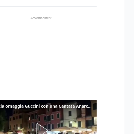
Venezia omaggia Guccini con una Cantata Anarchica in campo Santa Margherita