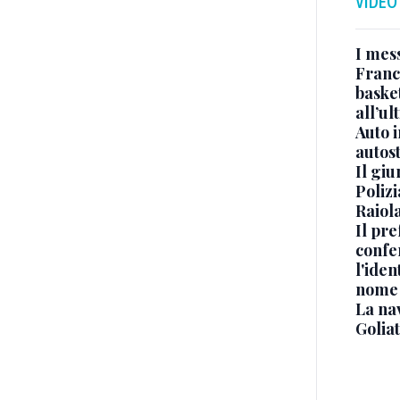
VIDEO
I mes
Franc
basket
all’ul
Auto 
autos
Il gi
Polizi
Raiola
Il pre
confe
l'iden
nome
La na
Golia