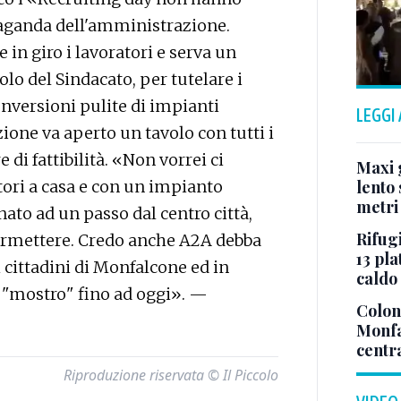
opaganda dell'amministrazione.
 in giro i lavoratori e serva un
lo del Sindacato, per tutelare i
onversioni pulite di impianti
LEGGI
ione va aperto un tavolo con tutti i
 di fattibilità. «Non vorrei ci
Maxi g
ori a casa e con un impianto
lento 
metri
to ad un passo dal centro città,
Rifugi
ermettere. Credo anche A2A debba
13 pla
 cittadini di Monfalcone ed in
caldo
al "mostro" fino ad oggi». —
Colonn
Monfa
centr
Riproduzione riservata © Il Piccolo