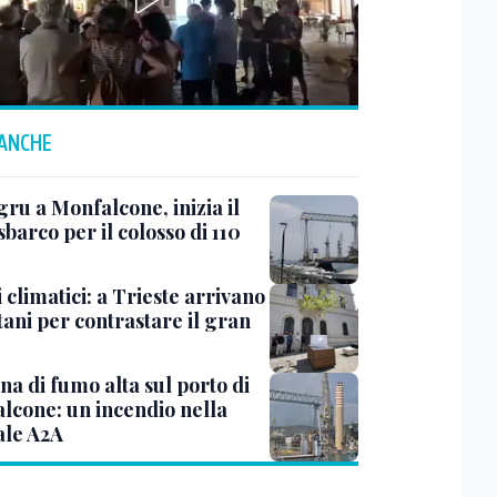
 ANCHE
ru a Monfalcone, inizia il
sbarco per il colosso di 110
 climatici: a Trieste arrivano
tani per contrastare il gran
a di fumo alta sul porto di
lcone: un incendio nella
ale A2A