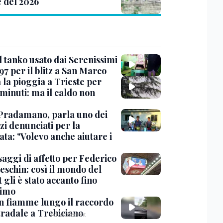
e del 2026
l tanko usato dai Serenissimi
97 per il blitz a San Marco
 la pioggia a Trieste per
minuti: ma il caldo non
Pradamano, parla uno dei
zi denunciati per la
ta: "Volevo anche aiutare i
saggi di affetto per Federico
eschin: così il mondo del
 gli è stato accanto fino
timo
in fiamme lungo il raccordo
tradale a Trebiciano