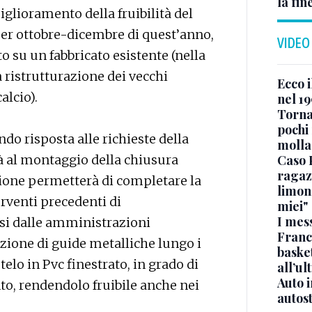
la fin
glioramento della fruibilità del
er ottobre-dicembre di quest’anno,
VIDEO
 su un fabbricato esistente (nella
a ristrutturazione dei vecchi
Ecco i
alcio).
nel 19
Torna
pochi 
do risposta alle richieste della
molla
Caso 
rà al montaggio della chiusura
ragaz
zione permetterà di completare la
limona
rventi precedenti di
miei"
I mes
si dalle amministrazioni
Franc
azione di guide metalliche lungo i
basket
telo in Pvc finestrato, in grado di
all’ul
Auto 
to, rendendolo fruibile anche nei
autos