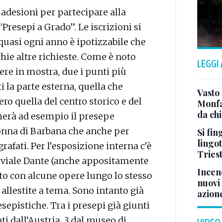
 adesioni per partecipare alla
Presepi a Grado”. Le iscrizioni si
uasi ogni anno è ipotizzabile che
hie altre richieste. Come è noto
LEGGI
e in mostra, due i punti più
i la parte esterna, quella che
Vasto 
ro quella del centro storico e del
Monfa
da chi
erà ad esempio il presepe
donna di Barbana che anche per
Si fin
lingot
grafati. Per l’esposizione interna c’è
Tries
il viale Dante (anche appositamente
Incend
to con alcune opere lungo lo stesso
nuovi 
o allestite a tema. Sono intanto già
azion
esepistiche. Tra i presepi già giunti
i dall’Austria, 3 dal museo di