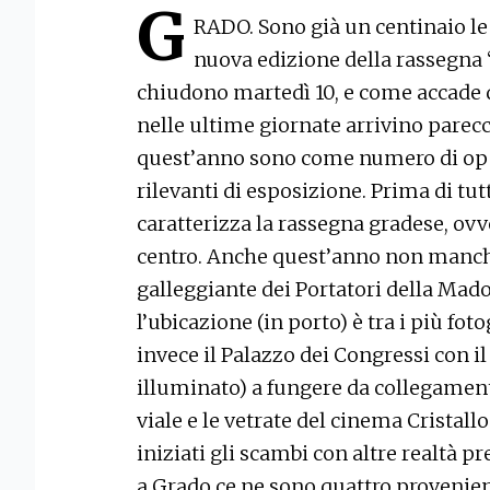
G
RADO. Sono già un centinaio le
nuova edizione della rassegna “
chiudono martedì 10, e come accade q
nelle ultime giornate arrivino parecc
quest’anno sono come numero di oper
rilevanti di esposizione. Prima di tutt
caratterizza la rassegna gradese, ovve
centro. Anche quest’anno non manch
galleggiante dei Portatori della Ma
l’ubicazione (in porto) è tra i più foto
invece il Palazzo dei Congressi con 
illuminato) a fungere da collegamen
viale e le vetrate del cinema Cristall
iniziati gli scambi con altre realtà pr
a Grado ce ne sono quattro provenient