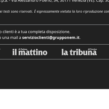
p.a. - Via Alessandro Poerio, 34, 30171 Venezia (VE). Cap. So
dei testi sono riservati. È espressamente vietata la loro riproduzione co
o clienti è a tua completa disposizione.
 una mail a
servizioclienti@grupponem.it
.
iva sulla raccolta
Le tue preferenze relative alla priva