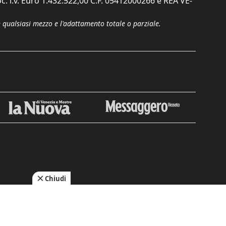
c. i.v. Euro 1.432.522,00 C.F. 05412000266 e REA VE-
n qualsiasi mezzo e l'adattamento totale o parziale.
Chiudi
cy