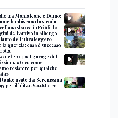
dio tra Monfalcone e Duino:
amme lambiscono la strada
cellona sbarca in Friuli: le
ini dell'arrivo in albergo
hianto dell’ultraleggero
 la quercia: cosa è successo
rotta
nko del 2014 nel garage del
issimo: «Ecco come
amo resistere per qualche
ata»
l tanko usato dai Serenissimi
97 per il blitz a San Marco