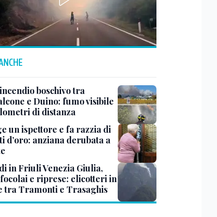
 ANCHE
incendio boschivo tra
lcone e Duino: fumo visibile
lometri di distanza
ge un ispettore e fa razzia di
ti d’oro: anziana derubata a
te
i in Friuli Venezia Giulia,
focolai e riprese: elicotteri in
e tra Tramonti e Trasaghis