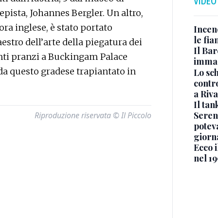
VIDEO
pista, Johannes Bergler. Un altro,
ora inglese, è stato portato
Incen
le fi
estro dell’arte della piegatura dei
Il Bar
anti pranzi a Buckingam Palace
immag
da questo gradese trapiantato in
Lo sc
contro
a Riva
Il ta
Seren
Riproduzione riservata © Il Piccolo
potev
giorn
Ecco i
nel 19