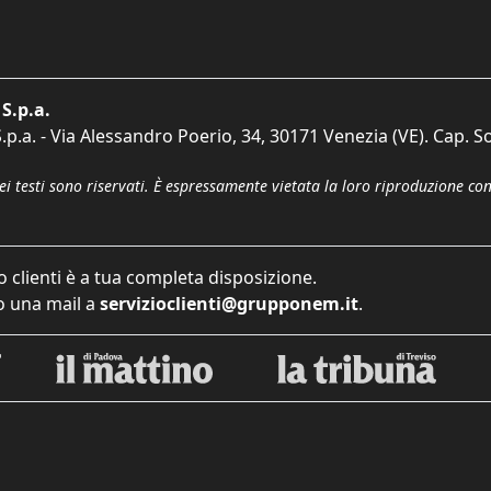
S.p.a.
p.a. - Via Alessandro Poerio, 34, 30171 Venezia (VE). Cap. So
dei testi sono riservati. È espressamente vietata la loro riproduzione co
o clienti è a tua completa disposizione.
 una mail a
servizioclienti@grupponem.it
.