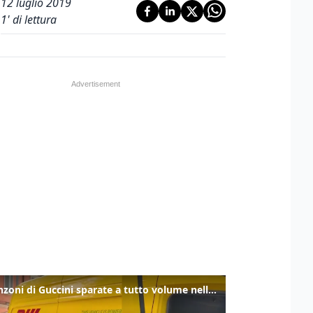
12 luglio 2019
1
' di lettura
Le canzoni di Guccini sparate a tutto volume nella strada dove abitava