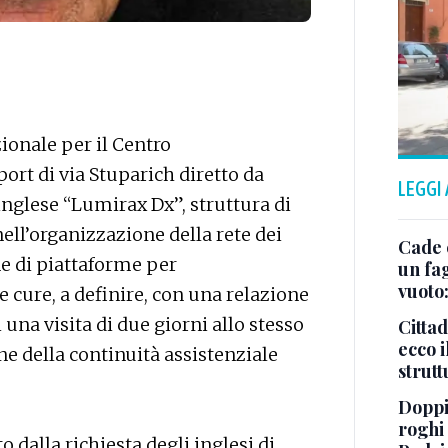
onale per il Centro
port di via Stuparich diretto da
LEGGI
 inglese “Lumirax Dx”, struttura di
ell’organizzazione della rete dei
Cade 
ne di piattaforme per
un fa
vuoto
e cure, a definire, con una relazione
i una visita di due giorni allo stesso
Cittad
ecco i
ne della continuità assistenziale
strut
Doppi
roghi
 dalla richiesta degli inglesi di