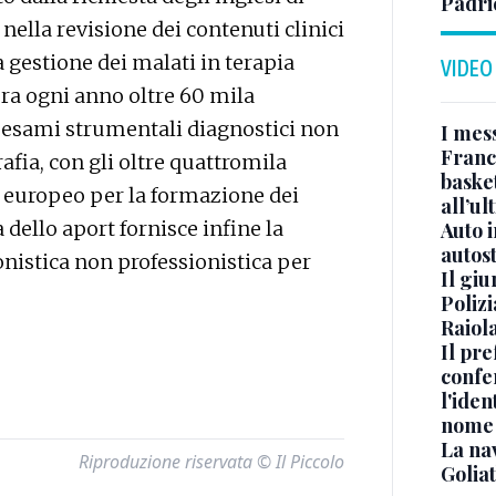
Padri
nella revisione dei contenuti clinici
a gestione dei malati in terapia
VIDEO
ura ogni anno oltre 60 mila
ed esami strumentali diagnostici non
I mes
Franc
rafia, con gli oltre quattromila
basket
lo europeo per la formazione dei
all’ul
 dello aport fornisce infine la
Auto 
autos
gonistica non professionistica per
Il gi
Polizi
Raiola
Il pre
confe
l'iden
nome
La na
Riproduzione riservata © Il Piccolo
Golia