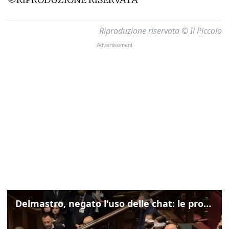
Riproduzione riservata © Il Piccolo
Delmastro, negato l'uso delle chat: le proteste di Avs e M5s