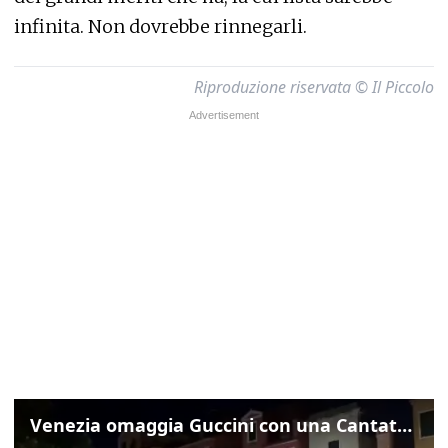
infinita. Non dovrebbe rinnegarli.
Riproduzione riservata © Il Piccolo
Venezia omaggia Guccini con una Cantata Anarchica in campo Santa Margherita