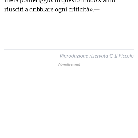
metà pomeriggio. In questo modo siamo
riusciti a dribblare ogni criticità».—
Riproduzione riservata © Il Piccolo