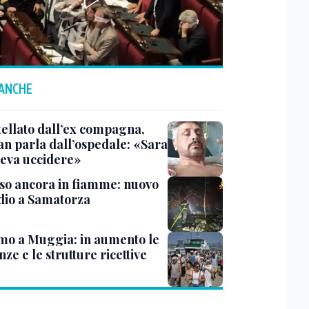
 ANCHE
tellato dall’ex compagna,
ian parla dall’ospedale: «Sara
leva uccidere»
rso ancora in fiamme: nuovo
dio a Samatorza
mo a Muggia: in aumento le
ze e le strutture ricettive