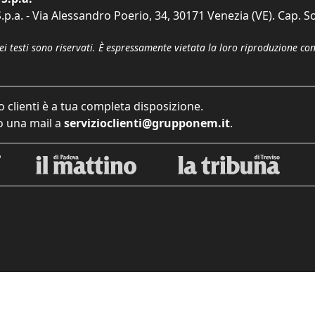
p.a. - Via Alessandro Poerio, 34, 30171 Venezia (VE). Cap. So
dei testi sono riservati. È espressamente vietata la loro riproduzione co
o clienti è a tua completa disposizione.
 una mail a
servizioclienti@grupponem.it
.
iva sulla raccolta
Le tue preferenze relative alla priva