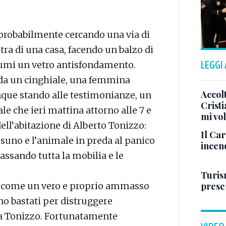
e probabilmente cercando una via di
stra di una casa, facendo un balzo di
umi un vetro antisfondamento.
LEGGI
nda un cinghiale, una femmina
Accol
que stando alle testimonianze, un
Crist
le che ieri mattina attorno alle 7 e
mi vo
dell’abitazione di Alberto Tonizzo:
Il Ca
suno e l’animale in preda al panico
incen
cassando tutta la mobilia e le
Turis
to come un vero e proprio ammasso
presen
no bastati per distruggere
sa Tonizzo. Fortunatamente