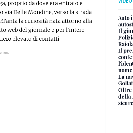
VIDEO
ga, proprio da dove era entrato e
go via Delle Mondine, verso la strada
Auto 
e.Tanta la curiosità nata attorno alla
autos
to web del giornale e per l’intero
Il gi
Polizi
ero elevato di contatti.
Raiola
Il pre
confe
l'iden
nome
La na
Golia
Oltre
della
sicur