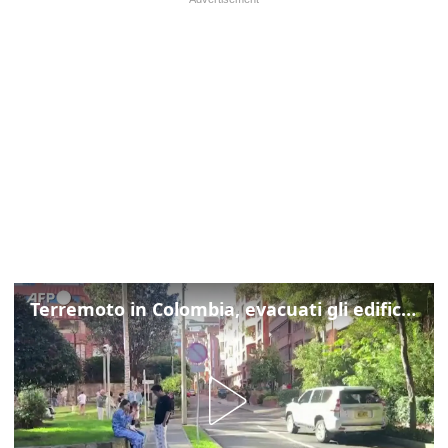
Terremoto in Colombia, evacuati gli edifici di Bogotà dopo la scossa di magnitudo 7.4