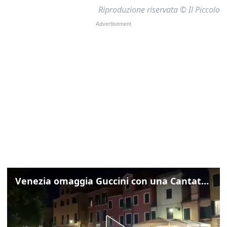
Riproduzione riservata © Il Piccolo
Venezia omaggia Guccini con una Cantata Anarchica in campo Santa Margherita