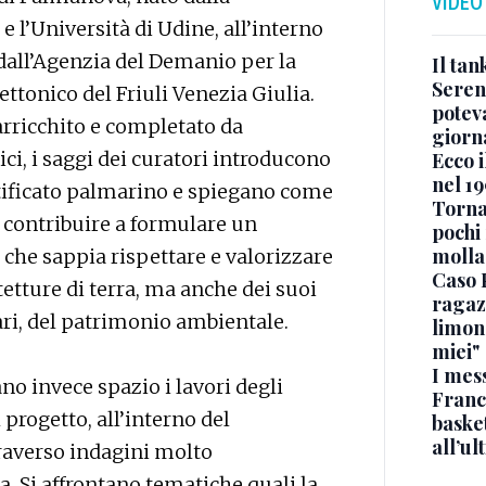
VIDEO
e l’Università di Udine, all’interno
all’Agenzia del Demanio per la
Il ta
Seren
ttonico del Friuli Venezia Giulia.
potev
arricchito e completato da
giorn
ici, i saggi dei curatori introducono
Ecco i
nel 19
rtificato palmarino e spiegano come
Torna
o contribuire a formulare un
pochi 
molla
che sappia rispettare e valorizzare
Caso 
itetture di terra, ma anche dei suoi
ragaz
tari, del patrimonio ambientale.
limona
miei"
I mes
o invece spazio i lavori degli
Franc
l progetto, all’interno del
basket
all’ul
traverso indagini molto
a. Si affrontano tematiche quali la