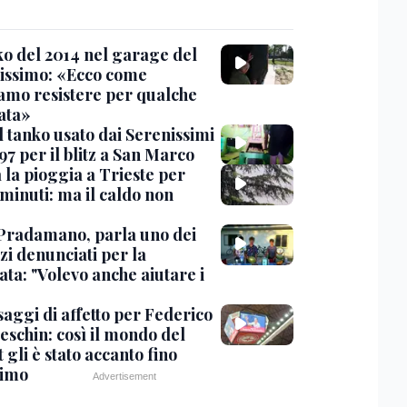
nko del 2014 nel garage del
issimo: «Ecco come
amo resistere per qualche
ata»
l tanko usato dai Serenissimi
97 per il blitz a San Marco
 la pioggia a Trieste per
minuti: ma il caldo non
Pradamano, parla uno dei
zi denunciati per la
ta: "Volevo anche aiutare i
saggi di affetto per Federico
eschin: così il mondo del
 gli è stato accanto fino
timo