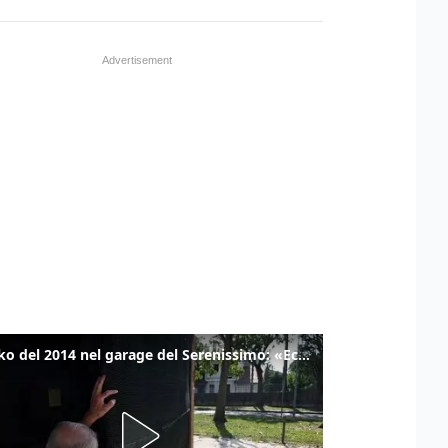
Il tanko del 2014 nel garage del Serenissimo: «Ecco come potevamo resistere per qualche giornata»