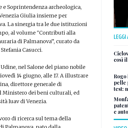
 e Soprintendenza archeologica,
i Venezia Giulia insieme per
. La sinergia tra le due istituzioni
ampo, al volume “Contributi alla
LEGGI
muraria di Palmanova”, curato da
 Stefania Casucci.
Ciclov
così i
a Udine, nel Salone del piano nobile
ovedì 14 giugno, alle 17. A illustrare
Rogo i
pelle 
na, direttore generale di
test:
l Ministero dei beni culturali, ed
Monfa
ità Iuav di Venezia.
patent
e aut
voro di ricerca sul tema della
di Palmanova, nato dalla