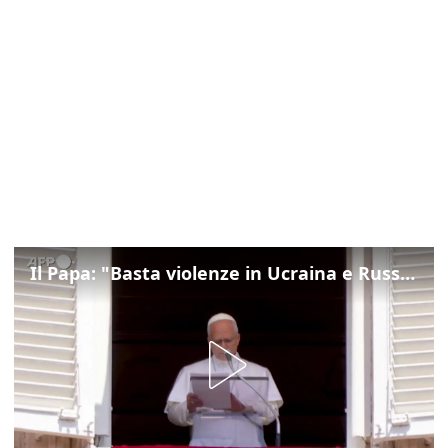
Il Papa: "Basta violenze in Ucraina e Russia, spazio a diplomazia"