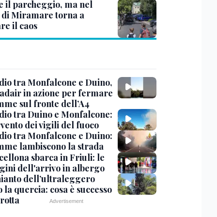
e il parcheggio, ma nel
 di Miramare torna a
re il caos
dio tra Monfalcone e Duino,
nadair in azione per fermare
amme sul fronte dell’A4
dio tra Duino e Monfalcone:
rvento dei vigili del fuoco
dio tra Monfalcone e Duino:
amme lambiscono la strada
cellona sbarca in Friuli: le
ini dell'arrivo in albergo
hianto dell’ultraleggero
 la quercia: cosa è successo
rotta