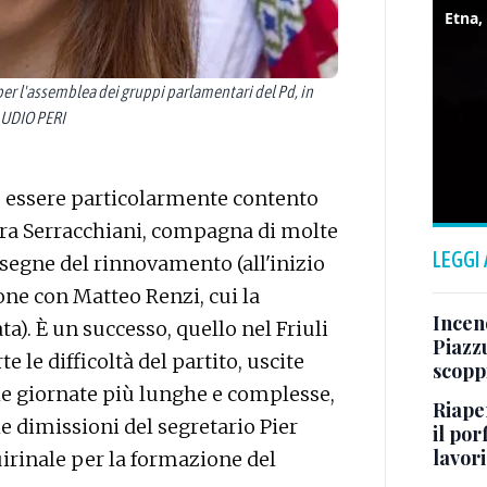
per l'assemblea dei gruppi parlamentari del Pd, in
AUDIO PERI
 essere particolarmente contento
bora Serracchiani, compagna di molte
LEGGI
nsegne del rinnovamento (all'inizio
ne con Matteo Renzi, cui la
Incend
ta). È un successo, quello nel Friuli
Piazzu
e le difficoltà del partito, uscite
scopp
lle giornate più lunghe e complesse,
Riape
le dimissioni del segretario Pier
il por
lavori
uirinale per la formazione del