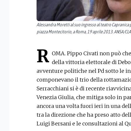
Alessandra Moretti al suo ingresso al teatro Capranica 
piazza Montecitorio, a Roma, 19 aprile 2013. ANSA/CL
R
OMA. Pippo Civati non può che
della vittoria elettorale di De
avventure politiche nel Pd sotto le i
componevano il trio della rottamazio
Serracchiani si è di recente riavvicina
Venezia Giulia, che mitiga solo in part
ancora una volta fuori ieri in una de
tra la direzione che ha preso atto del
Luigi Bersani e le consultazioni al Q