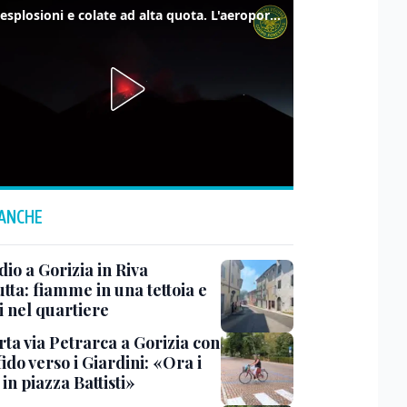
Etna, esplosioni e colate ad alta quota. L'aeroporto di Catania verso la normalità
 ANCHE
io a Gorizia in Riva
tta: fiamme in una tettoia e
i nel quartiere
rta via Petrarca a Gorizia con
fido verso i Giardini: «Ora i
 in piazza Battisti»