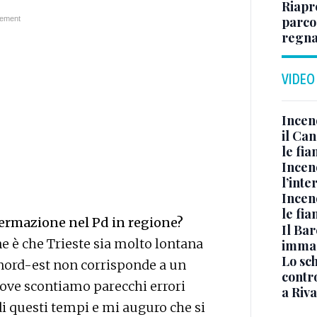
Riapr
parco
regna
VIDEO
Incen
il Ca
le fi
Incen
l’inte
Incen
le fi
fermazione nel Pd in regione?
Il Bar
 è che Trieste sia molto lontana
immag
Lo sc
 nord-est non corrisponde a un
contro
dove scontiamo parecchi errori
a Riva
o di questi tempi e mi auguro che si