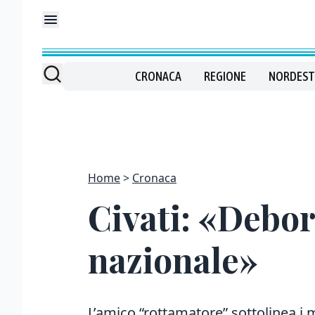
CRONACA
REGIONE
NORDEST
Home
Cronaca
Civati: «Debor
nazionale»
L’amico “rottamatore” sottolinea i m