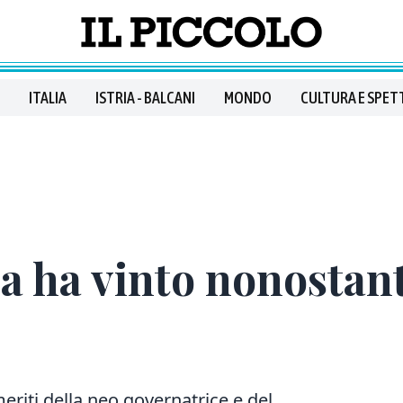
ITALIA
ISTRIA - BALCANI
MONDO
CULTURA E SPET
a ha vinto nonostant
eriti della neo governatrice e del