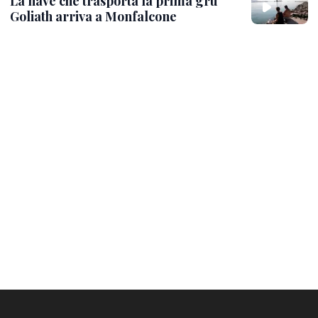
La nave che trasporta la prima gru
Goliath arriva a Monfalcone