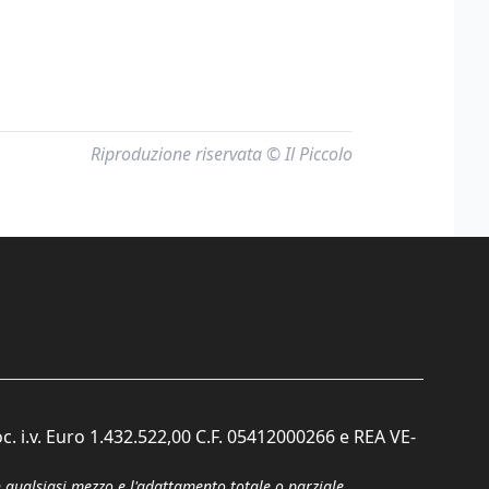
Riproduzione riservata © Il Piccolo
c. i.v. Euro 1.432.522,00 C.F. 05412000266 e REA VE-
n qualsiasi mezzo e l'adattamento totale o parziale.