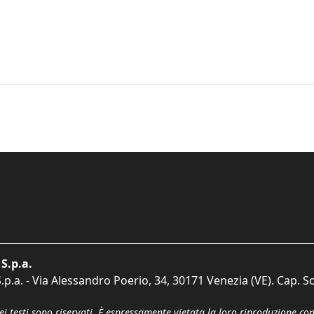
S.p.a.
p.a. - Via Alessandro Poerio, 34, 30171 Venezia (VE). Cap. So
dei testi sono riservati. È espressamente vietata la loro riproduzione co