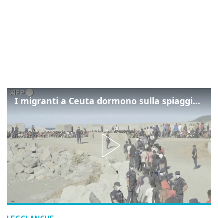
I migranti a Ceuta dormono sulla spiaggia: "Vogliamo entrare in Europa"