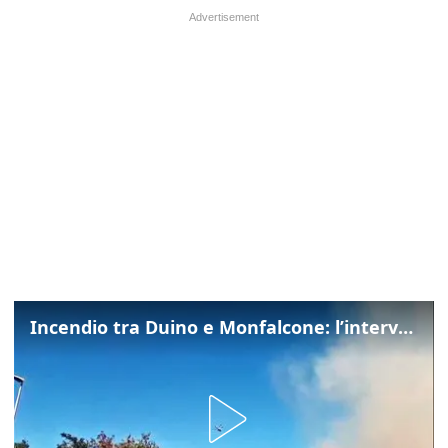
Incendio tra Duino e Monfalcone: l’intervento dei vigili del fuoco