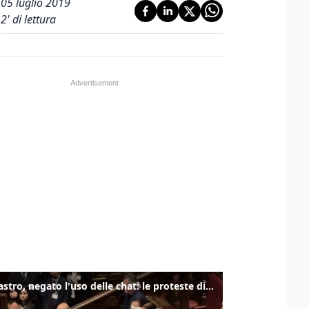
05 luglio 2019
2
' di lettura
Delmastro, negato l'uso delle chat: le proteste di Avs e M5s