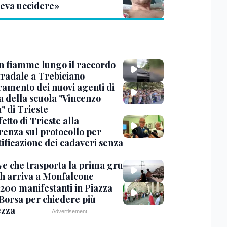
leva uccidere»
in fiamme lungo il raccordo
tradale a Trebiciano
uramento dei nuovi agenti di
a della scuola "Vincenzo
" di Trieste
fetto di Trieste alla
renza sul protocollo per
tificazione dei cadaveri senza
ve che trasporta la prima gru
th arriva a Monfalcone
 200 manifestanti in Piazza
 Borsa per chiedere più
ezza