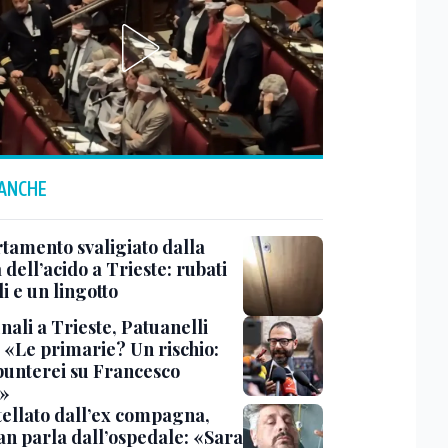
 ANCHE
tamento svaligiato dalla
dell’acido a Trieste: rubati
li e un lingotto
ali a Trieste, Patuanelli
: «Le primarie? Un rischio:
punterei su Francesco
»
tellato dall’ex compagna,
ian parla dall’ospedale: «Sara