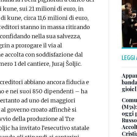
 kune, sui 21 milioni di euro, in
di kune, circa 11,6 milioni di euro,
creditori stanno in massa ritirando
, confidando nella sua salvezza,
in a prorogare il via al
e accolta con soddisfazione dal
LEGGI
ero 1 del cantiere, Juraj Šoljic.
Appar
 creditori abbiano ancora fiducia e
banda 
gioiel
o e nei suoi 850 dipendenti – ha
Comun
pertanto ad uno dei maggiori
(M5s)
e al governo croato affinchè si
oggi 
avvio della produzione al Tre
Russo
Accol
jic ha invitato l’esecutivo statale
Crist