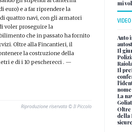
rsando gli stipendi ai canterini
mi vo
i euro) e a far riprendere la
di quattro navi, con gli armatori
VIDEO
i voler proseguire la
bilimento che in passato ha fornito
Auto 
autos
izi. Oltre alla Fincantieri, il
Il gi
ontenere la costruzione della
Polizi
ri e di i 10 pescherecci . —
Raiola
Il pre
confe
l'iden
nome
La na
Golia
Riproduzione riservata © Il Piccolo
Oltre
della
sicur