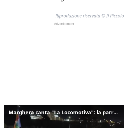
Riproduzione riservata © Il Piccolo
Marghera canta "La Locomotiva": la parrocchia della Cita ricorda Guccini