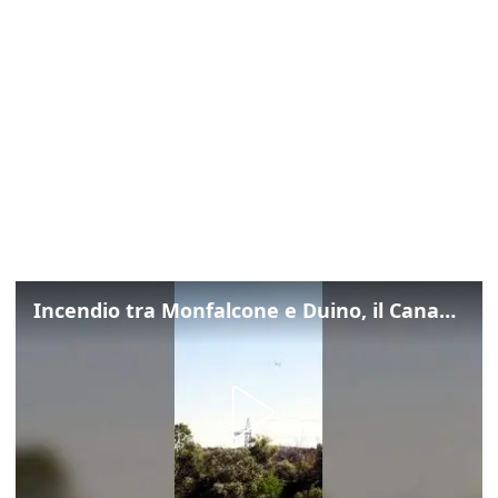
Incendio tra Monfalcone e Duino, il Canadair in azione per fermare le fiamme sul fronte dell’A4