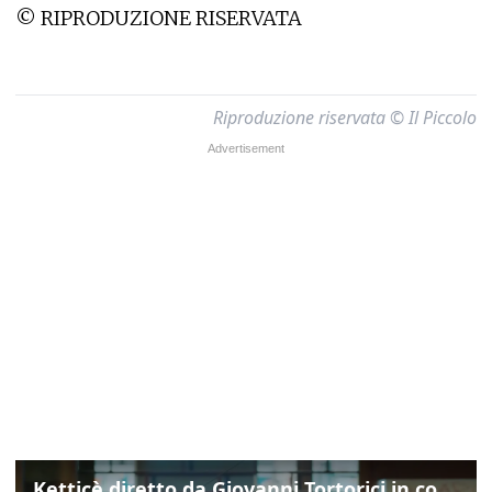
© RIPRODUZIONE RISERVATA
Riproduzione riservata © Il Piccolo
Ketticè diretto da Giovanni Tortorici in concorso al Locarno Film Festival