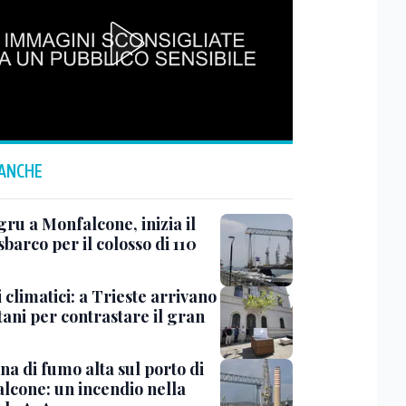
 ANCHE
ru a Monfalcone, inizia il
sbarco per il colosso di 110
 climatici: a Trieste arrivano
tani per contrastare il gran
a di fumo alta sul porto di
lcone: un incendio nella