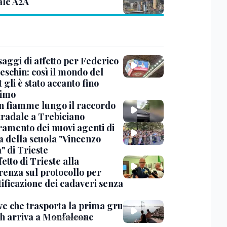
ale A2A
saggi di affetto per Federico
eschin: così il mondo del
 gli è stato accanto fino
timo
in fiamme lungo il raccordo
tradale a Trebiciano
uramento dei nuovi agenti di
a della scuola "Vincenzo
" di Trieste
fetto di Trieste alla
renza sul protocollo per
tificazione dei cadaveri senza
ve che trasporta la prima gru
th arriva a Monfalcone