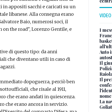
centr
i in appositi sacchi e caricati su un
itale libanese. Alla consegna erano
VIDEO
Salvatore Baio, numerosi soci, il
n on the road", Lorenzo Gentile, e
I mes
Franc
basket
all’ul
tive di questo tipo: da anni
Auto 
autos
ali che diventano utili in caso di
Il gi
ragazzi.
Polizi
Raiola
Il pre
’immediato dopoguerra, perciò ben
confe
ttoufficiali, che risale al 1911,
l'iden
nome
oro che erano andati in quiescenza.
La na
ro che erano ancora in servizio.
Golia
ll’Esercito del comparto Difesa, ma