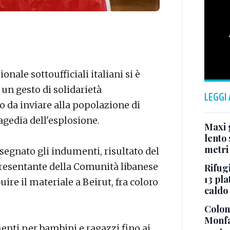
nale sottoufficiali italiani si è
 un gesto di solidarietà
LEGGI
o da inviare alla popolazione di
agedia dell'esplosione.
Maxi g
lento 
metri
segnato gli indumenti, risultato del
ppresentante della Comunità libanese
Rifugi
13 pla
buire il materiale a Beirut, fra coloro
caldo
Colonn
Monfa
enti per bambini e ragazzi fino ai