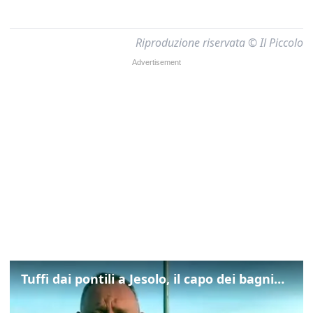
Riproduzione riservata © Il Piccolo
Tuffi dai pontili a Jesolo, il capo dei bagnini: "L'impegno di tutti per evitare altre tragedie"