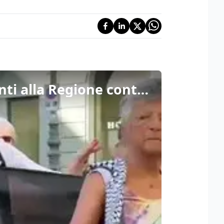
Bandiere palestinesi e immagini da Gaza: protesta davanti alla Regione contro il convegno Italia-Israele