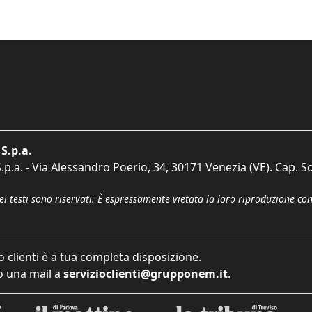
S.p.a.
p.a. - Via Alessandro Poerio, 34, 30171 Venezia (VE). Cap. So
dei testi sono riservati. È espressamente vietata la loro riproduzione co
o clienti è a tua completa disposizione.
 una mail a
servizioclienti@grupponem.it
.