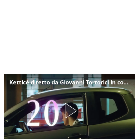
Ketticè diretto da Giovanni Tortorici in concorso al Locarno Film Festival