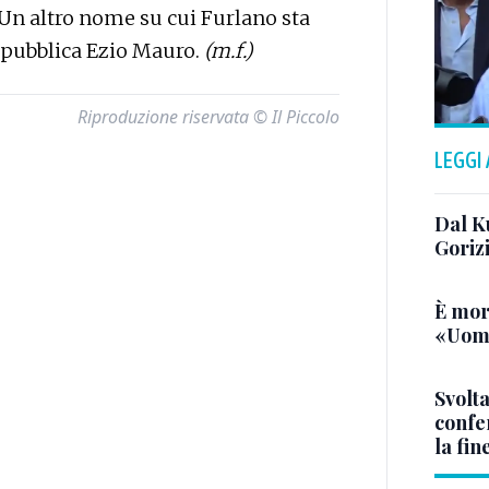
Un altro nome su cui Furlano sta
Repubblica Ezio Mauro.
(m.f.)
Riproduzione riservata © Il Piccolo
LEGGI
Dal K
Goriz
È mor
«Uomo
Svolta
confer
la fin