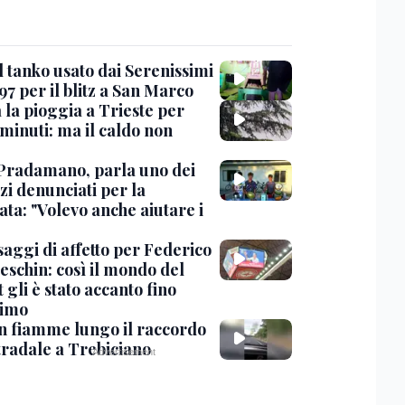
l tanko usato dai Serenissimi
97 per il blitz a San Marco
 la pioggia a Trieste per
minuti: ma il caldo non
Pradamano, parla uno dei
zi denunciati per la
ta: "Volevo anche aiutare i
saggi di affetto per Federico
eschin: così il mondo del
 gli è stato accanto fino
timo
in fiamme lungo il raccordo
tradale a Trebiciano