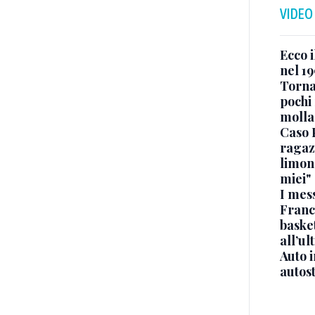
VIDEO
Ecco i
nel 19
Torna
pochi 
molla
Caso 
ragaz
limona
miei"
I mes
Franc
basket
all’ul
Auto 
autos