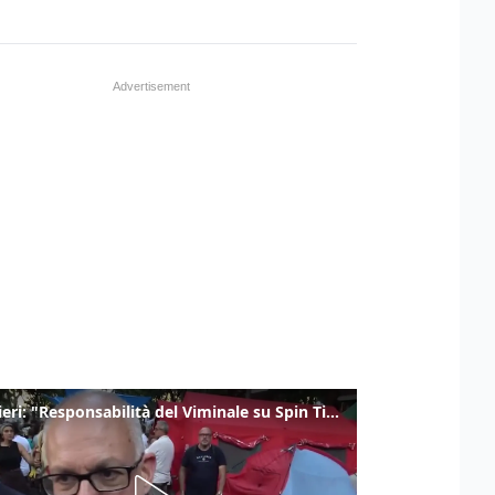
Gualtieri: "Responsabilità del Viminale su Spin Time? La posizione dei partiti è nota"