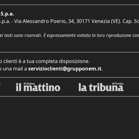
S.p.a.
p.a. - Via Alessandro Poerio, 34, 30171 Venezia (VE). Cap. So
dei testi sono riservati. È espressamente vietata la loro riproduzione co
o clienti è a tua completa disposizione.
 una mail a
servizioclienti@grupponem.it
.