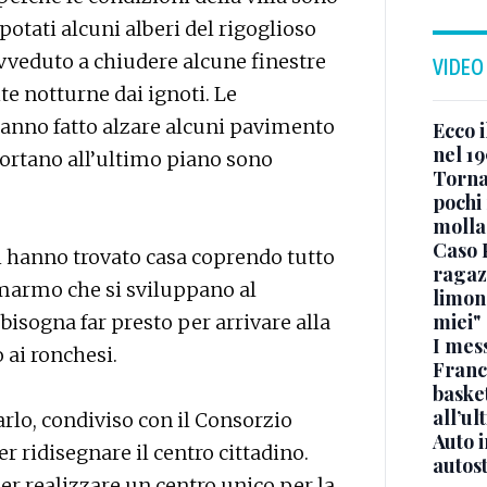
potati alcuni alberi del rigoglioso
rovveduto a chiudere alcune finestre
VIDEO
te notturne dai ignoti. Le
 hanno fatto alzare alcuni pavimento
Ecco i
nel 19
portano all’ultimo piano sono
Torna
pochi 
molla
Caso 
oni hanno trovato casa coprendo tutto
ragaz
n marmo che si sviluppano al
limona
miei"
isogna far presto per arrivare alla
I mes
o ai ronchesi.
Franc
basket
all’ul
Carlo, condiviso con il Consorzio
Auto 
r ridisegnare il centro cittadino.
autos
er realizzare un centro unico per la