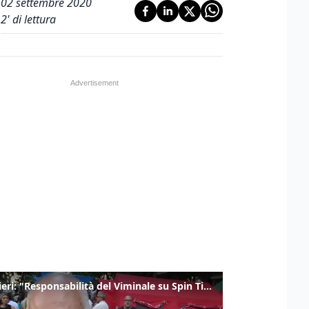
02 settembre 2020
2
' di lettura
Gualtieri: "Responsabilità del Viminale su Spin Time? La posizione dei partiti è nota"