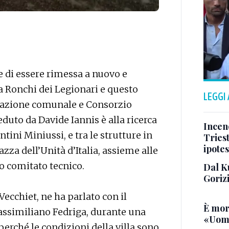
de di essere rimessa a nuovo e
, a Ronchi dei Legionari e questo
LEGGI
razione comunale e Consorzio
duto da Davide Iannis è alla ricerca
Incend
tini Miniussi, e tra le strutture in
Triest
ipotes
azza dell’Unità d’Italia, assieme alle
to comitato tecnico.
Dal K
Goriz
Vecchiet, ne ha parlato con il
È mor
assimiliano Fedriga, durante una
«Uomo
 perché le condizioni della villa sono