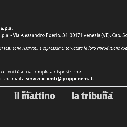
S.p.a.
p.a. - Via Alessandro Poerio, 34, 30171 Venezia (VE). Cap. So
dei testi sono riservati. È espressamente vietata la loro riproduzione co
o clienti è a tua completa disposizione.
 una mail a
servizioclienti@grupponem.it
.