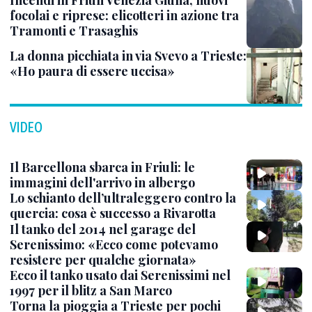
Incendi in Friuli Venezia Giulia, nuovi
focolai e riprese: elicotteri in azione tra
Tramonti e Trasaghis
La donna picchiata in via Svevo a Trieste:
«Ho paura di essere uccisa»
VIDEO
Il Barcellona sbarca in Friuli: le
immagini dell'arrivo in albergo
Lo schianto dell’ultraleggero contro la
quercia: cosa è successo a Rivarotta
Il tanko del 2014 nel garage del
Serenissimo: «Ecco come potevamo
resistere per qualche giornata»
Ecco il tanko usato dai Serenissimi nel
1997 per il blitz a San Marco
Torna la pioggia a Trieste per pochi