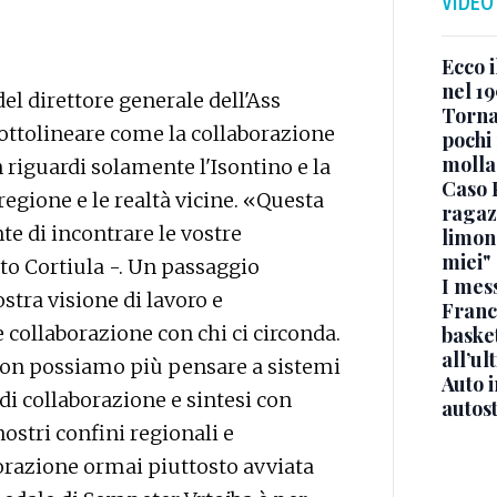
VIDEO
Ecco i
nel 19
del direttore generale dell'Ass
Torna
sottolineare come la collaborazione
pochi 
molla
 riguardi solamente l'Isontino e la
Caso 
regione e le realtà vicine. «Questa
ragaz
te di incontrare le vostre
limona
miei"
tto Cortiula -. Un passaggio
I mes
tra visione di lavoro e
Franc
ollaborazione con chi ci circonda.
basket
all’ul
 non possiamo più pensare a sistemi
Auto 
di collaborazione e sintesi con
autos
nostri confini regionali e
borazione ormai piuttosto avviata