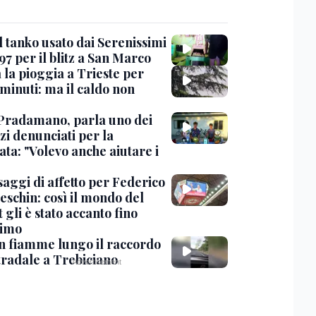
l tanko usato dai Serenissimi
97 per il blitz a San Marco
 la pioggia a Trieste per
minuti: ma il caldo non
Pradamano, parla uno dei
zi denunciati per la
ta: "Volevo anche aiutare i
saggi di affetto per Federico
eschin: così il mondo del
 gli è stato accanto fino
timo
in fiamme lungo il raccordo
tradale a Trebiciano