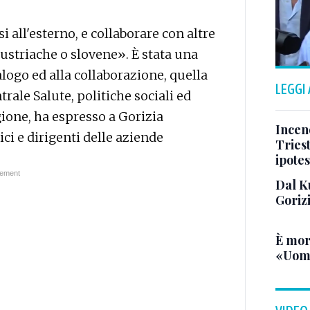
i all'esterno, e collaborare con altre
 austriache o slovene». È stata una
logo ed alla collaborazione, quella
LEGGI
trale Salute, politiche sociali ed
gione, ha espresso a Gorizia
Incend
ci e dirigenti delle aziende
Triest
ipotes
Dal K
Goriz
È mor
«Uomo