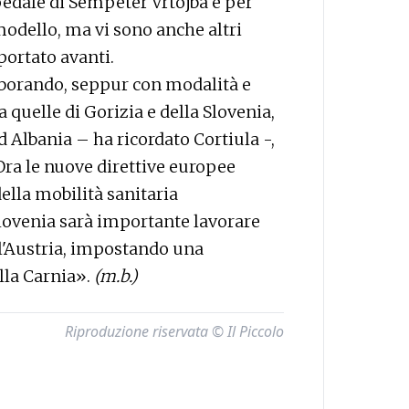
spedale di Sempeter Vrtojba è per
odello, ma vi sono anche altri
portato avanti.
borando, seppur con modalità e
 quelle di Gorizia e della Slovenia,
 Albania – ha ricordato Cortiula -,
Ora le nuove direttive europee
la mobilità sanitaria
 Slovenia sarà importante lavorare
 l'Austria, impostando una
ella Carnia».
(m.b.)
Riproduzione riservata © Il Piccolo