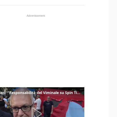
Gualtieri: "Responsabilità del Viminale su Spin Time? La posizione dei partiti è nota"