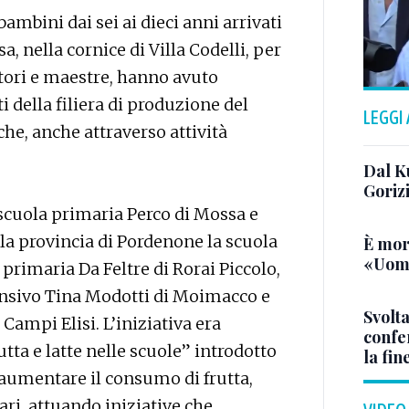
ambini dai sei ai dieci anni arrivati
a, nella cornice di Villa Codelli, per
tori e maestre, hanno avuto
i della filiera di produzione del
LEGGI
riche, anche attraverso attività
Dal K
Goriz
a scuola primaria Perco di Mossa e
 la provincia di Pordenone la scuola
È mor
«Uomo
 primaria Da Feltre di Rorai Piccolo,
ensivo Tina Modotti di Moimacco e
Svolta
Campi Elisi. L’iniziativa era
confer
ta e latte nelle scuole” introdotto
la fin
aumentare il consumo di frutta,
eari, attuando iniziative che