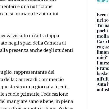
VIDEO
imentari e una nutrizione
 cui si formano le abitudini
Ecco i
nel 19
Torna
pochi 
 aveva vissuto un’altra tappa
molla
Caso 
ato negli spazi della Camera di
ragaz
alla presenza anche degli studenti
limona
miei"
I mes
Franc
ruglio, rappresentante del
basket
all’ul
nta della Camera di Commercio
Auto 
questa sia «una giornata in cui i
autos
, le scuole primarie, l’educazione
 del mangiare sano e bene, in piena
essere tipicamente italiano. Si deve