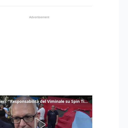
Gualtieri: "Responsabilità del Viminale su Spin Time? La posizione dei partiti è nota"