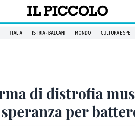
ITALIA
ISTRIA - BALCANI
MONDO
CULTURA E SPET
rma di distrofia mu
 speranza per batte