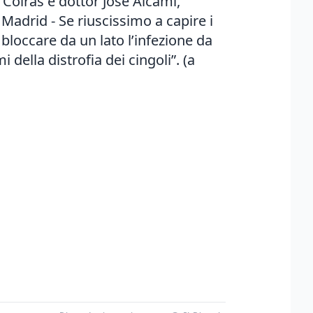
 Coiras e dottor José Alcamí,
i Madrid - Se riuscissimo a capire i
loccare da un lato l’infezione da
i della distrofia dei cingoli”. (a