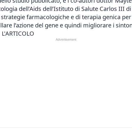
llo studio pubblicato, e i co-autori dottor Mayte
ogia dell’Aids dell’Istituto di Salute Carlos III d
ategie farmacologiche e di terapia genica per b
ullare l’azione del gene e quindi migliorare i sintom
 L'ARTICOLO