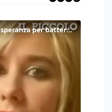
Da una rara forma di distrofia muscolare ereditaria una speranza per battere l&#8217;Aids