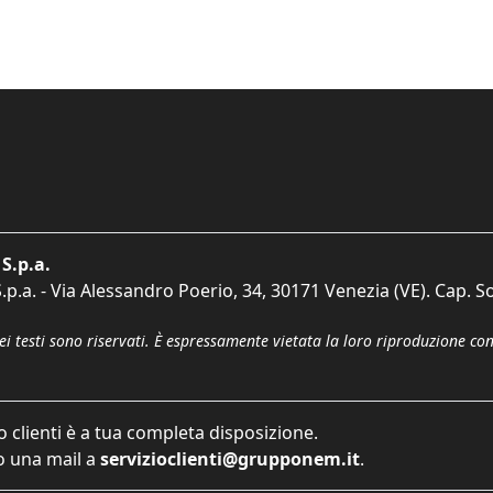
S.p.a.
p.a. - Via Alessandro Poerio, 34, 30171 Venezia (VE). Cap. So
dei testi sono riservati. È espressamente vietata la loro riproduzione co
o clienti è a tua completa disposizione.
 una mail a
servizioclienti@grupponem.it
.