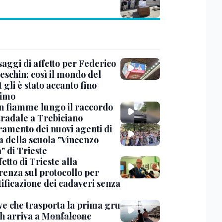
saggi di affetto per Federico
eschin: così il mondo del
 gli è stato accanto fino
timo
in fiamme lungo il raccordo
tradale a Trebiciano
uramento dei nuovi agenti di
a della scuola "Vincenzo
" di Trieste
fetto di Trieste alla
renza sul protocollo per
tificazione dei cadaveri senza
ve che trasporta la prima gru
th arriva a Monfalcone