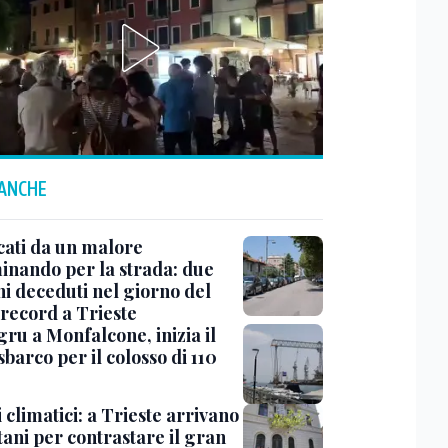
 ANCHE
cati da un malore
nando per la strada: due
ni deceduti nel giorno del
 record a Trieste
ru a Monfalcone, inizia il
sbarco per il colosso di 110
 climatici: a Trieste arrivano
tani per contrastare il gran