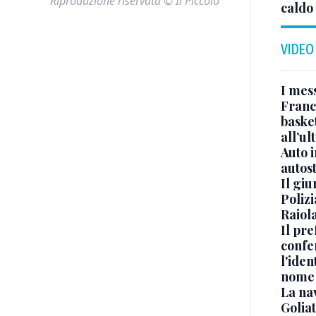
Riproduzione riservata © Il Piccolo
caldo
VIDEO
I mes
Franc
basket
all’ul
Auto 
autos
Il gi
Polizi
Raiola
Il pre
confe
l'iden
nome
La na
Golia