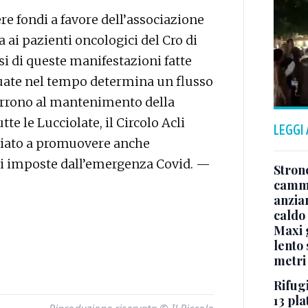
re fondi a favore dell’associazione
a ai pazienti oncologici del Cro di
rsi di queste manifestazioni fatte
nuate nel tempo determina un flusso
orrono al mantenimento della
te le Lucciolate, il Circolo Acli
LEGGI
iato a promuovere anche
oni imposte dall’emergenza Covid. —
Stron
cammi
anzia
caldo
Maxi g
lento 
metri
Rifugi
13 pla