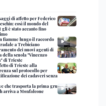
saggi di affetto per Federico
eschin: così il mondo del
 gli è stato accanto fino
timo
in fiamme lungo il raccordo
tradale a Trebiciano
uramento dei nuovi agenti di
a della scuola "Vincenzo
" di Trieste
fetto di Trieste alla
renza sul protocollo per
tificazione dei cadaveri senza
ve che trasporta la prima gru
th arriva a Monfalcone