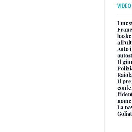
VIDEO
I mes
Franc
basket
all’ul
Auto 
autos
Il gi
Polizi
Raiola
Il pre
confe
l'iden
nome
La na
Golia