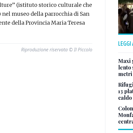
ture” (istituto storico culturale che
 nel museo della parrocchia di San
ente della Provincia Maria Teresa
LEGGI
Riproduzione riservata © Il Piccolo
Maxi g
lento 
metri
Rifugi
13 pla
caldo
Colonn
Monfa
centr