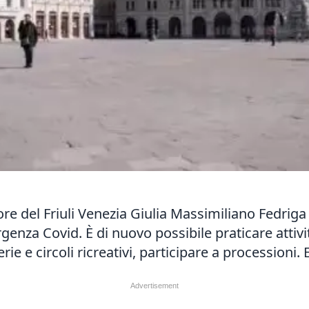
 del Friuli Venezia Giulia Massimiliano Fedriga lib
genza Covid. È di nuovo possibile praticare attivi
rie e circoli ricreativi, participare a processioni. 