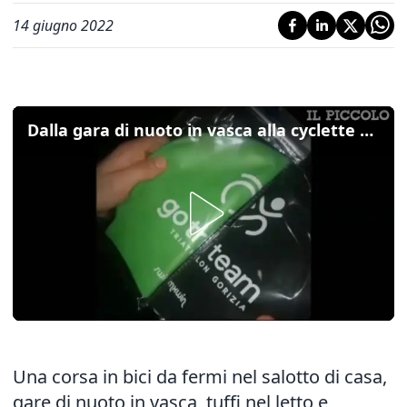
14 giugno 2022
Dalla gara di nuoto in vasca alla cyclette con griglia:l'ironica quarantena della squadra di Triathlon isontina
Una corsa in bici da fermi nel salotto di casa,
gare di nuoto in vasca, tuffi nel letto e