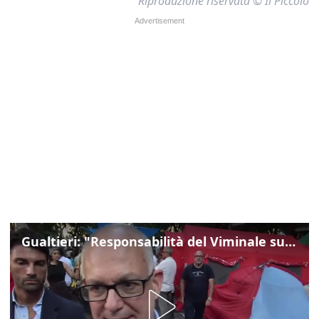
Riproduzione riservata © Il Piccolo
Gualtieri: "Responsabilità del Viminale su Spin Time? La posizione dei partiti è nota"