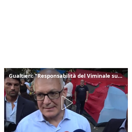
Gualtieri: "Responsabilità del Viminale su Spin Time? La posizione dei partiti è nota"