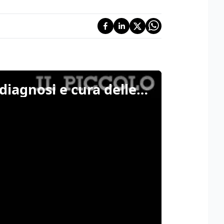
Despar, Azzurra e Burlo Garofolo insieme per sostenere diagnosi e cura delle malattie infantili rare