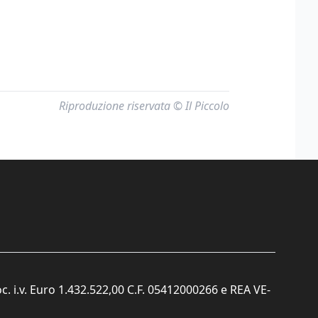
Riproduzione riservata © Il Piccolo
c. i.v. Euro 1.432.522,00 C.F. 05412000266 e REA VE-