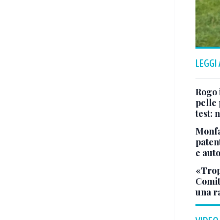
LEGGI
Rogo i
pelle 
test:
Monfa
patent
e aut
«Tropp
Comit
una r