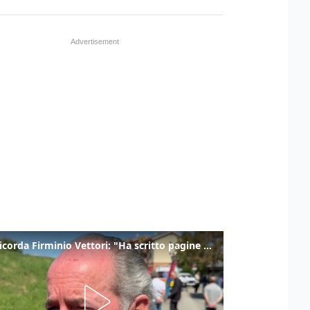
Zaia ricorda Firminio Vettori: "Ha scritto pagine di storia del nostro territorio"