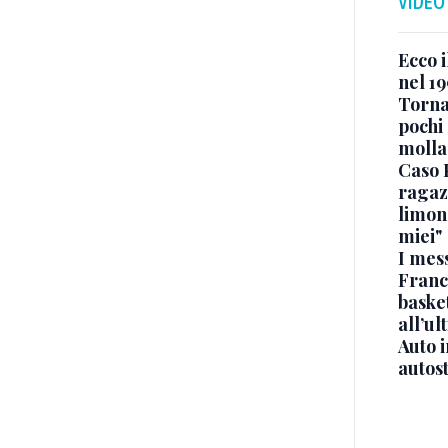
VIDEO
Ecco i
nel 19
Torna
pochi 
molla
Caso 
ragaz
limona
miei"
I mes
Franc
basket
all’ul
Auto 
autos