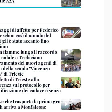
ale A2A
saggi di affetto per Federico
eschin: così il mondo del
 gli è stato accanto fino
timo
in fiamme lungo il raccordo
tradale a Trebiciano
uramento dei nuovi agenti di
a della scuola "Vincenzo
" di Trieste
fetto di Trieste alla
renza sul protocollo per
tificazione dei cadaveri senza
ve che trasporta la prima gru
th arriva a Monfalcone