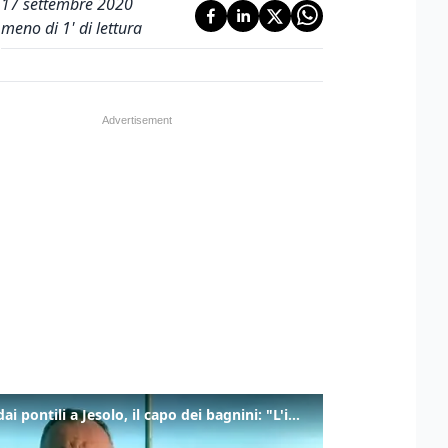
17 settembre 2020
meno di 1' di lettura
Tuffi dai pontili a Jesolo, il capo dei bagnini: "L'impegno di tutti per evitare altre tragedie"