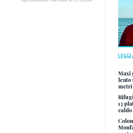
LEGGI
Maxi g
lento 
metri
Rifugi
13 pla
caldo
Colonn
Monfa