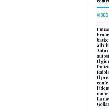
centr
VIDEO
I mes
Franc
basket
all’ul
Auto 
autos
Il gi
Polizi
Raiola
Il pre
confe
l'iden
nome
La na
Golia