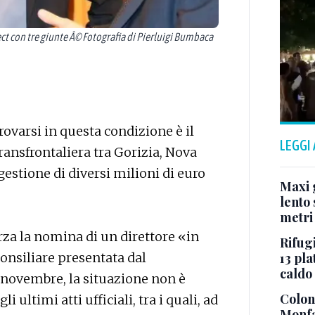
 con tre giunte Â© Fotografia di Pierluigi Bumbaca
rovarsi in questa condizione è il
LEGGI
ransfrontaliera tra Gorizia, Nova
stione di diversi milioni di euro
Maxi g
lento 
metri
rza la nomina di un direttore «in
Rifugi
onsiliare presentata dal
13 pla
caldo
novembre, la situazione non è
Colonn
i ultimi atti ufficiali, tra i quali, ad
Monfa