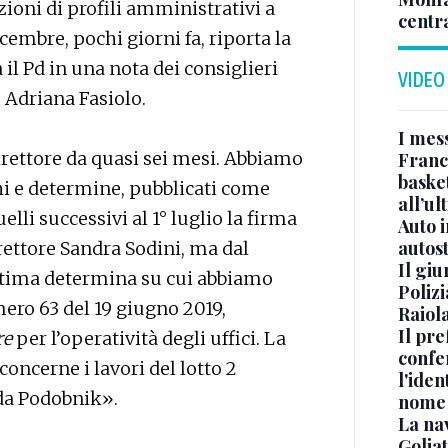
ioni di profili amministrativi a
centr
embre, pochi giorni fa, riporta la
 il Pd in una nota dei consiglieri
VIDEO
 Adriana Fasiolo.
I mes
irettore da quasi sei mesi. Abbiamo
Franc
basket
chi e determine, pubblicati come
all’ul
uelli successivi al 1° luglio la firma
Auto 
autos
rettore Sandra Sodini, ma dal
Il gi
ultima determina su cui abbiamo
Polizi
umero 63 del 19 giugno 2019,
Raiola
Il pre
re
per l’operatività degli uffici. La
confe
oncerne i lavori del lotto 2
l'iden
 da Podobnik».
nome
La na
Golia