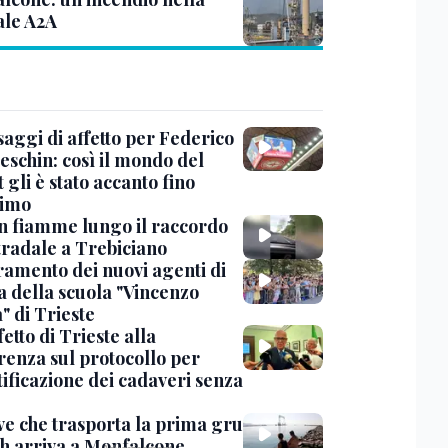
ale A2A
saggi di affetto per Federico
eschin: così il mondo del
 gli è stato accanto fino
timo
in fiamme lungo il raccordo
tradale a Trebiciano
uramento dei nuovi agenti di
a della scuola "Vincenzo
" di Trieste
fetto di Trieste alla
renza sul protocollo per
tificazione dei cadaveri senza
ve che trasporta la prima gru
th arriva a Monfalcone