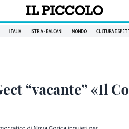
ITALIA
ISTRIA - BALCANI
MONDO
CULTURA E SPET
Gect “vacante” «Il C
emocratico di Nova Gorica inquieti per