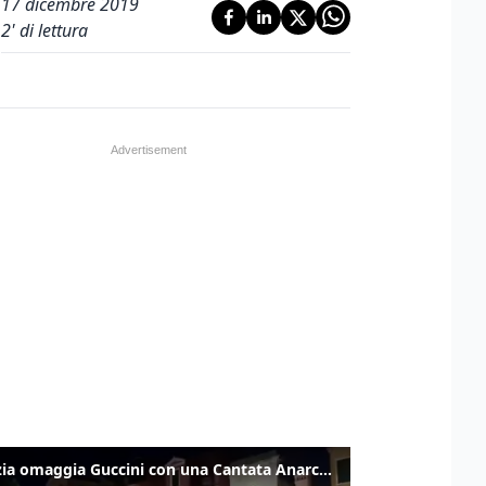
17 dicembre 2019
2
' di lettura
Venezia omaggia Guccini con una Cantata Anarchica in campo Santa Margherita